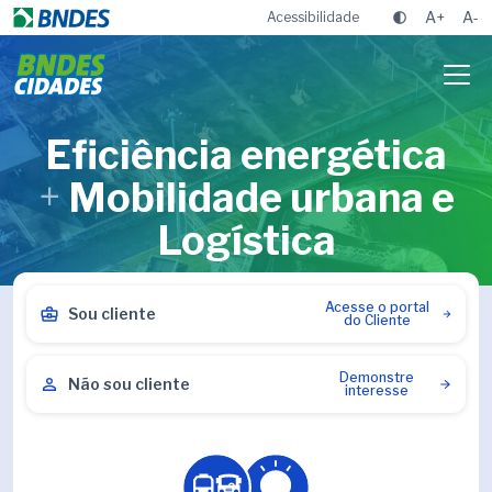
A+
A-
Acessibilidade
Eficiência energética
+
Mobilidade urbana e
Logística
Acesse o portal
Sou cliente
do Cliente
Demonstre
Não sou cliente
interesse