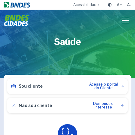
A+
A-
Acessibilidade
Saúde
Acesse o portal
Sou cliente
do Cliente
Demonstre
Não sou cliente
interesse