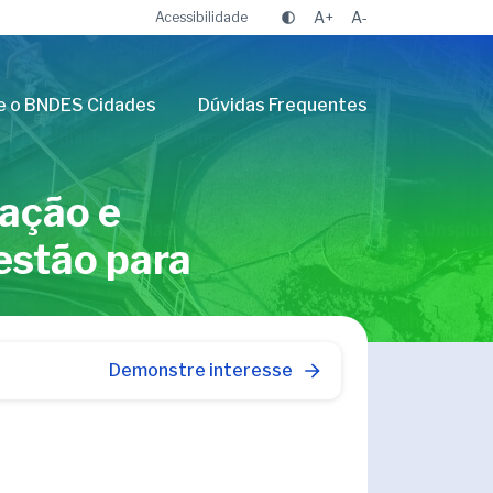
A+
A-
Acessibilidade
e o BNDES Cidades
Dúvidas Frequentes
ação e
stão para
Demonstre interesse