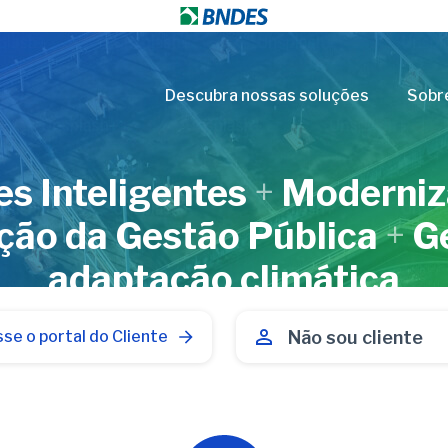
Descubra nossas soluções
Sobr
s Inteligentes
+
Moderniz
ação da Gestão Pública
+
Ge
adaptação climática
Não sou cliente
se o portal do Cliente